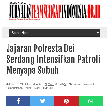
Jajaran Polresta Dei
Serdang Intensifkan Patroli
Menyapa Subuh
GROUP MEDIA KOMPAS7
Maret 03, 2025
daerah
,
Nasional
,
Pemerintahan
,
Politik
,
Slider
,
TNI/Polri