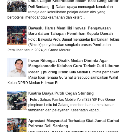
untuk Cegah Keterlibatan dalam Aksi Geng Motor
Deli Serdang || Dalam upaya mencegah kenakalan
remaja dan keterlibatan pelajar dalam aksi yang
berpotensi mengganggu keamanan dan keterti...
Bawaslu Harus Memiliki Inovasi Pengawasan
Baru dalam Tahapan Pemilihan Kepala Daerah
Foto : Bawaslu Prov. Sumut menggelar Bimbingan Teknis
(Bimtek) penyelesaian sengketa proses Pemilu dan
Pemilihan tahun 2024, di Grand Mercur...
Ihwan Ritonga : Disdik Medan Diminta Agar
Mengakomodir Keluhan Guru Terkait Cuti Liburan
Medan || jtsi.or.id|| Disdik Kota Medan Diminta perhatikan
Masa libur Tenaga Guru hal tersebut disampaikan Wakil
Ketua DPRD Medan H Ihwan Ri...
Ksatria Buaya Putih Cegah Stunting
Foto : Satgas Pamtas Mobile Yonif 323/BP Pos Gome
pimpinan Lettu Inf Galang memberi bantuan makanan
tambahan dan pelayanan Kesehatan kepad...
Apresiasi Masyarakat Terhadap Giat Jumat Curhat
Polresta Deli Serdang