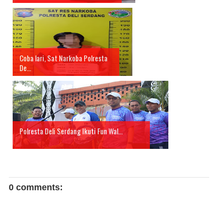
Coba lari, Sat Narkoba Polresta
De...
Polresta Deli Serdang Ikuti Fun Wal...
0 comments: