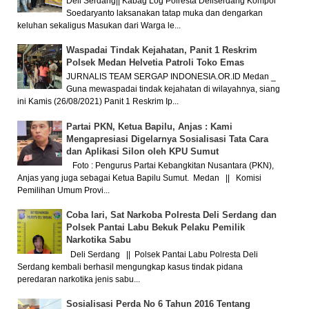
Deli Serdang|| Kabag Log Polresta Deliserdang Kompol
Soedaryanto laksanakan tatap muka dan dengarkan
keluhan sekaligus Masukan dari Warga le...
Waspadai Tindak Kejahatan, Panit 1 Reskrim
Polsek Medan Helvetia Patroli Toko Emas
JURNALIS TEAM SERGAP INDONESIA.OR.ID Medan _
Guna mewaspadai tindak kejahatan di wilayahnya, siang
ini Kamis (26/08/2021) Panit 1 Reskrim Ip...
Partai PKN, Ketua Bapilu, Anjas : Kami
Mengapresiasi Digelarnya Sosialisasi Tata Cara
dan Aplikasi Silon oleh KPU Sumut
Foto : Pengurus Partai Kebangkitan Nusantara (PKN),
Anjas yang juga sebagai Ketua Bapilu Sumut. Medan || Komisi
Pemilihan Umum Provi...
Coba lari, Sat Narkoba Polresta Deli Serdang dan
Polsek Pantai Labu Bekuk Pelaku Pemilik
Narkotika Sabu
Deli Serdang || Polsek Pantai Labu Polresta Deli
Serdang kembali berhasil mengungkap kasus tindak pidana
peredaran narkotika jenis sabu...
Sosialisasi Perda No 6 Tahun 2016 Tentang