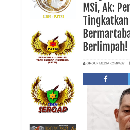
MSi, Ak: P
Tingkatkan
Bermartaba
Berlimpah!
GROUP MEDIA KOMPAS7