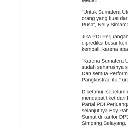
Medan".
"Untuk Sumatera Ut
orang yang kuat dar
Pusat, Nelly Simamo
Jika PDI Perjuanga
diprediksi besar k
kembali, karena ap
"Karena Sumatera U
sudah seharusnya se
Dan semua Performa
Pangkostrad itu," ur
Diketahui, sebelum
mendapat tiket dari
Partai PDI Perjuan
selanjutnya Edy Ra
Sumut di kantor DP
Simpang Selayang, 