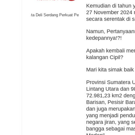
Kemudian di tahun y
27 November 2024 m
Polresta Deli Serdang Perkuat Pembinaan Pelajar untuk Cegah Keterlib
secara serentak di 
Namun, Pertanyaann
kedepannya!?!
Apakah kembali memi
kalangan Cipil?
Mari kita simak bai
Provinsi Sumatera U
Lintang Utara dan 9
72.981,23 km2 deng
Barisan, Pesisir Ba
dan juga merupakan 
yang menjadi pendu
negara jiran, yang 
bangga sebagai mas