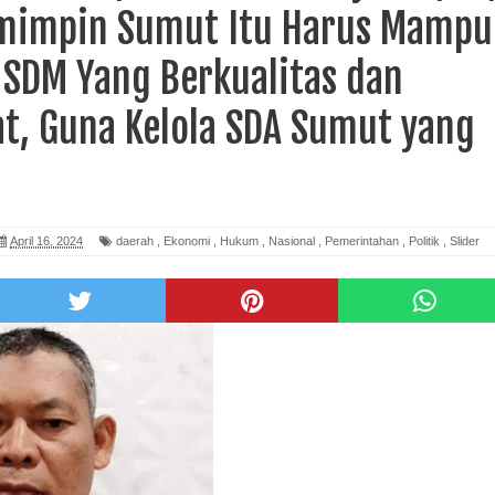
emimpin Sumut Itu Harus Mampu
 SDM Yang Berkualitas dan
t, Guna Kelola SDA Sumut yang
April 16, 2024
daerah
,
Ekonomi
,
Hukum
,
Nasional
,
Pemerintahan
,
Politik
,
Slider