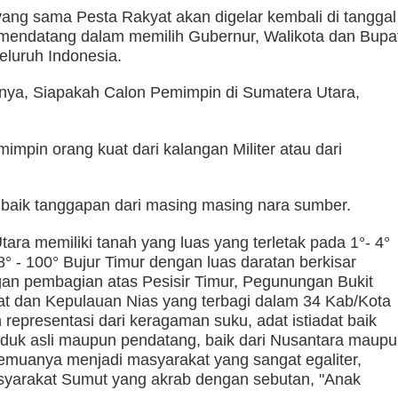
ang sama Pesta Rakyat akan digelar kembali di tanggal
endatang dalam memilih Gubernur, Walikota dan Bupat
atan dalam Aksi Geng Motor
Ombudsman Sumut Gelar Rapat dengan Kanwil
seluruh Indonesia.
ya, Siapakah Calon Pemimpin di Sumatera Utara,
mpin orang kuat dari kalangan Militer atau dari
k baik tanggapan dari masing masing nara sumber.
tara memiliki tanah yang luas yang terletak pada 1°- 4°
8° - 100° Bujur Timur dengan luas daratan berkisar
an pembagian atas Pesisir Timur, Pegunungan Bukit
rat dan Kepulauan Nias yang terbagi dalam 34 Kab/Kota
representasi dari keragaman suku, adat istiadat baik
duk asli maupun pendatang, baik dari Nusantara maup
semuanya menjadi masyarakat yang sangat egaliter,
yarakat Sumut yang akrab dengan sebutan, "Anak