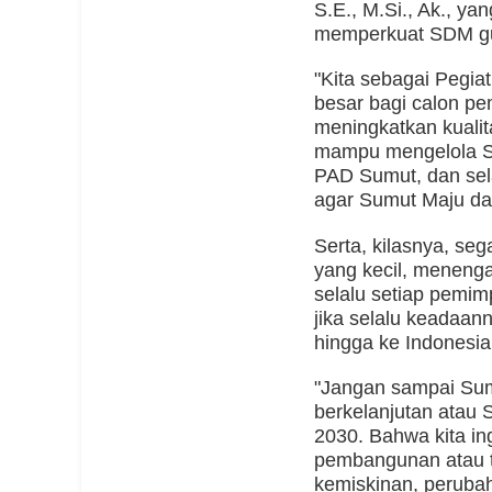
S.E., M.Si., Ak., y
memperkuat SDM gu
"Kita sebagai Pegi
besar bagi calon p
meningkatkan kuali
mampu mengelola S
PAD Sumut, dan sel
agar Sumut Maju da
Serta, kilasnya, se
yang kecil, menenga
selalu setiap pemim
jika selalu keadaan
hingga ke Indonesi
"Jangan sampai Su
berkelanjutan atau
2030. Bahwa kita in
pembangunan atau t
kemiskinan, perubah