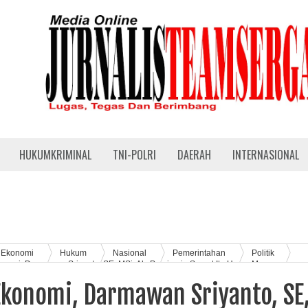
HUKUMKRIMINAL
TNI-POLRI
DAERAH
INTERNASIONAL
Ekonomi
Hukum
Nasional
Pemerintahan
Politik
nomi, Darmawan Sriyanto, SE, MSi, Ak: Pemimpin Sumut Itu Harus Mampu
litas dan Bermartabat, Guna Kelola SDA Sumut yang Berlimpah!
konomi, Darmawan Sriyanto, SE