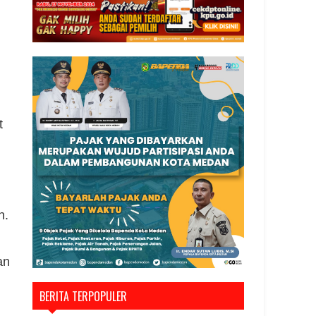
t
n.
an
BERITA TERPOPULER