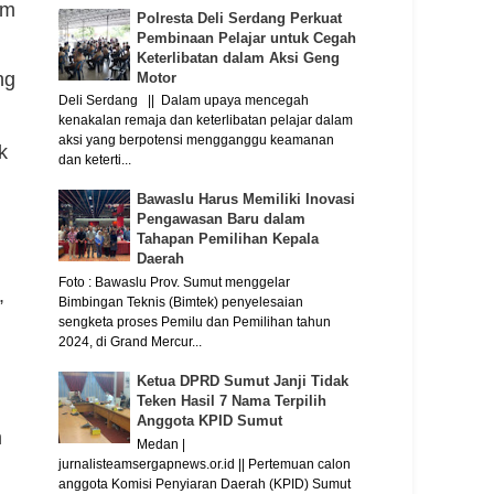
am
Polresta Deli Serdang Perkuat
Pembinaan Pelajar untuk Cegah
Keterlibatan dalam Aksi Geng
ng
Motor
Deli Serdang || Dalam upaya mencegah
kenakalan remaja dan keterlibatan pelajar dalam
aksi yang berpotensi mengganggu keamanan
k
dan keterti...
Bawaslu Harus Memiliki Inovasi
Pengawasan Baru dalam
Tahapan Pemilihan Kepala
Daerah
Foto : Bawaslu Prov. Sumut menggelar
,
Bimbingan Teknis (Bimtek) penyelesaian
sengketa proses Pemilu dan Pemilihan tahun
2024, di Grand Mercur...
Ketua DPRD Sumut Janji Tidak
Teken Hasil 7 Nama Terpilih
Anggota KPID Sumut
m
Medan |
jurnalisteamsergapnews.or.id || Pertemuan calon
anggota Komisi Penyiaran Daerah (KPID) Sumut