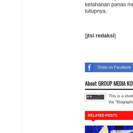
ketahanan panas me
tutupnya.
[
jtsi redaksi
]
Share on Facebook
About GROUP MEDIA K
This is a shor
the "Biographi
RELATED POSTS