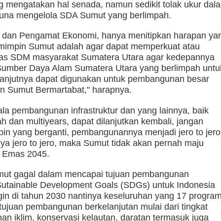
ang mengatakan hal senada, namun sedikit tolak ukur dal
na mengelola SDA Sumut yang berlimpah.
at dan Pengamat Ekonomi, hanya menitipkan harapan ya
emimpin Sumut adalah agar dapat memperkuat atau
tas SDM masyarakat Sumatera Utara agar kedepannya
umber Daya Alam Sumatera Utara yang berlimpah untu
anjutnya dapat digunakan untuk pembangunan besar
n Sumut Bermartabat," harapnya.
gala pembangunan infrastruktur dan yang lainnya, baik
h dan multiyears, dapat dilanjutkan kembali, jangan
pin yang berganti, pembangunannya menjadi jero to jero
nya jero to jero, maka Sumut tidak akan pernah maju
a Emas 2045.
mut gagal dalam mencapai tujuan pembangunan
 Sutainable Development Goals (SDGs) untuk Indonesia
gin di tahun 2030 nantinya keseluruhan yang 17 progra
ujuan pembangunan berkelanjutan mulai dari tingkat
an iklim, konservasi kelautan, daratan termasuk juga