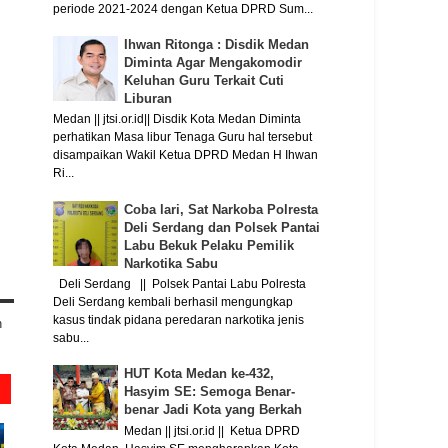
periode 2021-2024 dengan Ketua DPRD Sum...
Ihwan Ritonga : Disdik Medan
Diminta Agar Mengakomodir
Keluhan Guru Terkait Cuti
Liburan
Medan || jtsi.or.id|| Disdik Kota Medan Diminta
perhatikan Masa libur Tenaga Guru hal tersebut
disampaikan Wakil Ketua DPRD Medan H Ihwan
Ri...
Coba lari, Sat Narkoba Polresta
Deli Serdang dan Polsek Pantai
Labu Bekuk Pelaku Pemilik
Narkotika Sabu
Deli Serdang || Polsek Pantai Labu Polresta
Deli Serdang kembali berhasil mengungkap
kasus tindak pidana peredaran narkotika jenis
n
sabu...
HUT Kota Medan ke-432,
Hasyim SE: Semoga Benar-
benar Jadi Kota yang Berkah
Medan || jtsi.or.id || Ketua DPRD