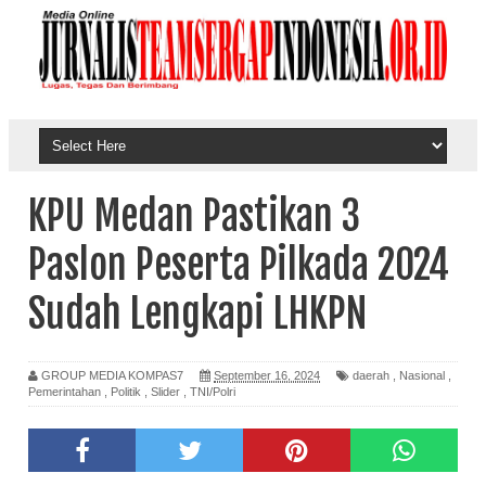
KPU Medan Pastikan 3
Paslon Peserta Pilkada 2024
Sudah Lengkapi LHKPN
GROUP MEDIA KOMPAS7
September 16, 2024
daerah
,
Nasional
,
Pemerintahan
,
Politik
,
Slider
,
TNI/Polri