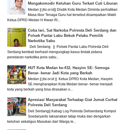
Mengakomodir Keluhan Guru Terkait Cuti Liburan
Medan || jtsi.or.id|| Disdik Kota Medan Diminta perhatikan
Masa libur Tenaga Guru hal tersebut disampaikan Wakil
Ketua DPRD Medan H Ihwan Ri...
Coba lari, Sat Narkoba Polresta Deli Serdang dan
Polsek Pantai Labu Bekuk Pelaku Pemilik
Narkotika Sabu
Deli Serdang || Polsek Pantai Labu Polresta Deli
Serdang kembali berhasil mengungkap kasus tindak pidana
peredaran narkotika jenis sabu...
HUT Kota Medan ke-432, Hasyim SE: Semoga
Benar- benar Jadi Kota yang Berkah
Medan || jtsi.or.id || Ketua DPRD Kota Medan, Hasyim
SE mengharapkan Kota Medan benar- benar menjadi
kota yang berkah yang bisa dirasakan o...
Apresiasi Masyarakat Terhadap Giat Jumat Curhat
Polresta Deli Serdang
Deli Serdang|| Kabag Log Polresta Deliserdang Kompol
Soedaryanto laksanakan tatap muka dan dengarkan
keluhan sekaligus Masukan dari Warga le...