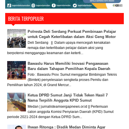
BERITA TERPOPULER
Polresta Deli Serdang Perkuat Pembinaan Pelajar
untuk Cegah Keterlibatan dalam Aksi Geng Motor
Deli Serdang || Dalam upaya mencegah kenakalan
remaja dan keterlibatan pelajar dalam aksi yang
berpotensi mengganggu keamanan dan keterti...
Bawaslu Harus Memiliki Inovasi Pengawasan
Baru dalam Tahapan Pemilihan Kepala Daerah
Foto : Bawaslu Prov. Sumut menggelar Bimbingan Teknis
(Bimtek) penyelesaian sengketa proses Pemilu dan
Pemilihan tahun 2024, di Grand Mercur...
Ketua DPRD Sumut Janji Tidak Teken Hasil 7
Nama Terpilih Anggota KPID Sumut
Medan | jurnalisteamsergapnews.or.id || Pertemuan
calon anggota Komisi Penyiaran Daerah (KPID) Sumut
periode 2021-2024 dengan Ketua DPRD Sum...
Ihwan Ritonga : Disdik Medan Diminta Agar