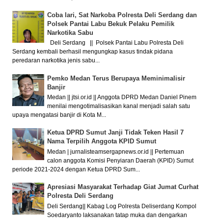
Coba lari, Sat Narkoba Polresta Deli Serdang dan
Polsek Pantai Labu Bekuk Pelaku Pemilik
Narkotika Sabu
Deli Serdang || Polsek Pantai Labu Polresta Deli
Serdang kembali berhasil mengungkap kasus tindak pidana
peredaran narkotika jenis sabu...
Pemko Medan Terus Berupaya Meminimalisir
Banjir
Medan || jtsi.or.id || Anggota DPRD Medan Daniel Pinem
menilai mengotimalisasikan kanal menjadi salah satu
upaya mengatasi banjir di Kota M...
Ketua DPRD Sumut Janji Tidak Teken Hasil 7
Nama Terpilih Anggota KPID Sumut
Medan | jurnalisteamsergapnews.or.id || Pertemuan
calon anggota Komisi Penyiaran Daerah (KPID) Sumut
periode 2021-2024 dengan Ketua DPRD Sum...
Apresiasi Masyarakat Terhadap Giat Jumat Curhat
Polresta Deli Serdang
Deli Serdang|| Kabag Log Polresta Deliserdang Kompol
Soedaryanto laksanakan tatap muka dan dengarkan