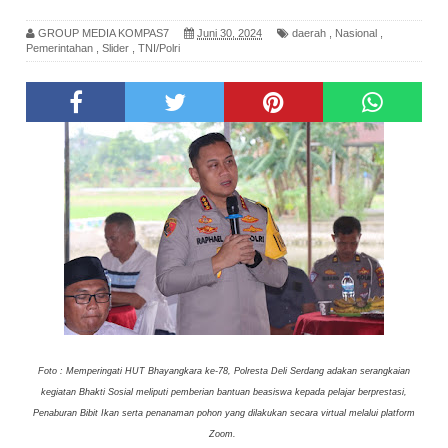
GROUP MEDIA KOMPAS7
Juni 30, 2024
daerah
,
Nasional
,
Pemerintahan
,
Slider
,
TNI/Polri
Foto : Memperingati HUT Bhayangkara ke-78, Polresta Deli Serdang adakan serangkaian
kegiatan Bhakti Sosial meliputi pemberian bantuan beasiswa kepada pelajar berprestasi,
Penaburan Bibit Ikan serta penanaman pohon yang dilakukan secara virtual melalui platform
Zoom.