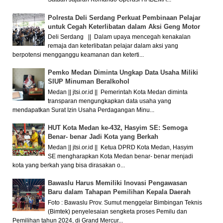
Polresta Deli Serdang Perkuat Pembinaan Pelajar
untuk Cegah Keterlibatan dalam Aksi Geng Motor
Deli Serdang || Dalam upaya mencegah kenakalan
remaja dan keterlibatan pelajar dalam aksi yang
berpotensi mengganggu keamanan dan keterti...
Pemko Medan Diminta Ungkap Data Usaha Miliki
SIUP Minuman Beralkohol
Medan || jtsi.or.id || Pemerintah Kota Medan diminta
transparan mengungkapkan data usaha yang
mendapatkan Surat Izin Usaha Perdagangan Minu...
HUT Kota Medan ke-432, Hasyim SE: Semoga
Benar- benar Jadi Kota yang Berkah
Medan || jtsi.or.id || Ketua DPRD Kota Medan, Hasyim
SE mengharapkan Kota Medan benar- benar menjadi
kota yang berkah yang bisa dirasakan o...
Bawaslu Harus Memiliki Inovasi Pengawasan
Baru dalam Tahapan Pemilihan Kepala Daerah
Foto : Bawaslu Prov. Sumut menggelar Bimbingan Teknis
(Bimtek) penyelesaian sengketa proses Pemilu dan
Pemilihan tahun 2024, di Grand Mercur...