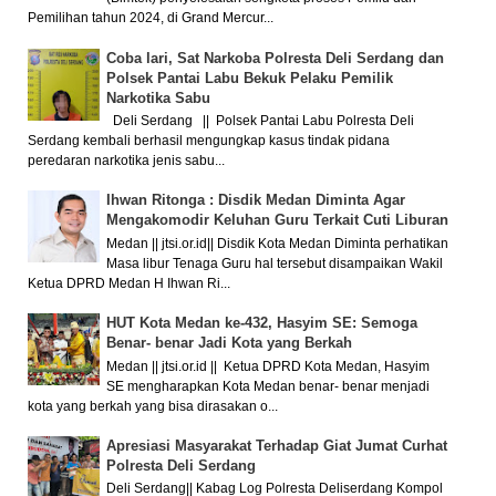
Pemilihan tahun 2024, di Grand Mercur...
Coba lari, Sat Narkoba Polresta Deli Serdang dan
Polsek Pantai Labu Bekuk Pelaku Pemilik
Narkotika Sabu
Deli Serdang || Polsek Pantai Labu Polresta Deli
Serdang kembali berhasil mengungkap kasus tindak pidana
peredaran narkotika jenis sabu...
Ihwan Ritonga : Disdik Medan Diminta Agar
Mengakomodir Keluhan Guru Terkait Cuti Liburan
Medan || jtsi.or.id|| Disdik Kota Medan Diminta perhatikan
Masa libur Tenaga Guru hal tersebut disampaikan Wakil
Ketua DPRD Medan H Ihwan Ri...
HUT Kota Medan ke-432, Hasyim SE: Semoga
Benar- benar Jadi Kota yang Berkah
Medan || jtsi.or.id || Ketua DPRD Kota Medan, Hasyim
SE mengharapkan Kota Medan benar- benar menjadi
kota yang berkah yang bisa dirasakan o...
Apresiasi Masyarakat Terhadap Giat Jumat Curhat
Polresta Deli Serdang
Deli Serdang|| Kabag Log Polresta Deliserdang Kompol