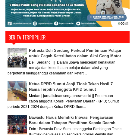
BERITA TERPOPULER
Polresta Deli Serdang Perkuat Pembinaan Pelajar
untuk Cegah Keterlibatan dalam Aksi Geng Motor
Deli Serdang || Dalam upaya mencegah kenakalan
remaja dan keterlibatan pelajar dalam aksi yang
berpotensi mengganggu keamanan dan keterti...
Ketua DPRD Sumut Janji Tidak Teken Hasil 7
Nama Terpilih Anggota KPID Sumut
Medan | jurnalisteamsergapnews.or.id || Pertemuan
calon anggota Komisi Penyiaran Daerah (KPID) Sumut
periode 2021-2024 dengan Ketua DPRD Sum...
Bawaslu Harus Memiliki Inovasi Pengawasan
Baru dalam Tahapan Pemilihan Kepala Daerah
Foto : Bawaslu Prov. Sumut menggelar Bimbingan Teknis
(Bimtek) penyelesaian sengketa proses Pemilu dan