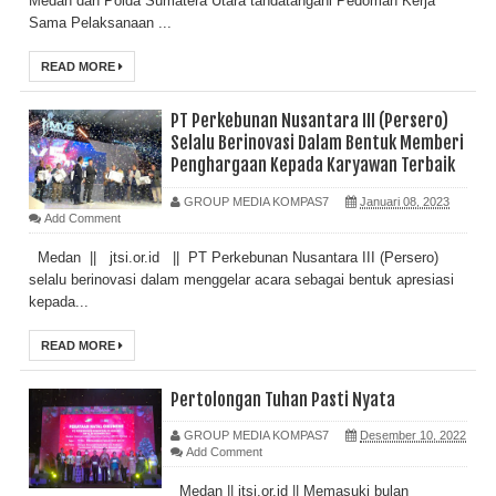
Medan dan Polda Sumatera Utara tandatangani Pedoman Kerja
Sama Pelaksanaan ...
READ MORE
PT Perkebunan Nusantara III (Persero)
Selalu Berinovasi Dalam Bentuk Memberi
Penghargaan Kepada Karyawan Terbaik
GROUP MEDIA KOMPAS7
Januari 08, 2023
Add Comment
Medan || jtsi.or.id || PT Perkebunan Nusantara III (Persero)
selalu berinovasi dalam menggelar acara sebagai bentuk apresiasi
kepada...
READ MORE
Pertolongan Tuhan Pasti Nyata
GROUP MEDIA KOMPAS7
Desember 10, 2022
Add Comment
Medan || jtsi.or.id || Memasuki bulan