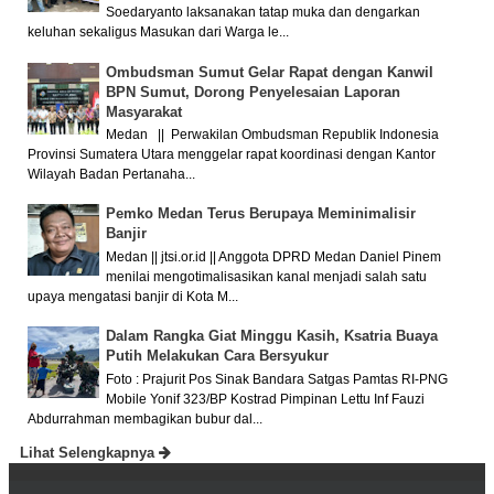
Soedaryanto laksanakan tatap muka dan dengarkan
keluhan sekaligus Masukan dari Warga le...
Ombudsman Sumut Gelar Rapat dengan Kanwil
BPN Sumut, Dorong Penyelesaian Laporan
Masyarakat
Medan || Perwakilan Ombudsman Republik Indonesia
Provinsi Sumatera Utara menggelar rapat koordinasi dengan Kantor
Wilayah Badan Pertanaha...
Pemko Medan Terus Berupaya Meminimalisir
Banjir
Medan || jtsi.or.id || Anggota DPRD Medan Daniel Pinem
menilai mengotimalisasikan kanal menjadi salah satu
upaya mengatasi banjir di Kota M...
Dalam Rangka Giat Minggu Kasih, Ksatria Buaya
Putih Melakukan Cara Bersyukur
Foto : Prajurit Pos Sinak Bandara Satgas Pamtas RI-PNG
Mobile Yonif 323/BP Kostrad Pimpinan Lettu Inf Fauzi
Abdurrahman membagikan bubur dal...
Lihat Selengkapnya