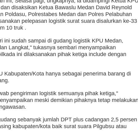
ari ini, Selasa pagi, ungkapnya, ia didampingi Ketua KP
 dan disaksikan Ketua Bawaslu Medan David Reynold
ian Poldasu, Polrestabes Medan dan Polres Pelabuhan
rlibatan dalam Aksi Geng Motor
Ombudsman Sumut Gelar Rapat dengan Ka
sanakan pelepasan logistik surat suara disalurkan ke-33
m 10 truk .
ri ini sudah sampai di gudang logistik KPU Medan,
i dan Langkat," tukasnya sembari menyampaikan
pilkada ini dilaksanakan pihak ketiga include dengan
 Kabupaten/Kota hanya sebagai penerima barang di
ang.
ab pengiriman logistik semuanya pihak ketiga,"
enyampaikan meski demikian pihaknya tetap melakuka
ngawasan.
i gudang sebanyak jumlah DPT plus cadangan 2,5 persen
ing kabupaten/kota baik surat suara Pilgubsu atau