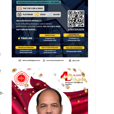
i
r
e-