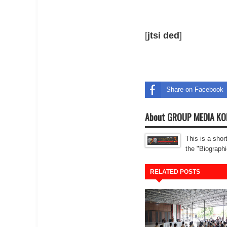
[
jtsi ded
]
Share on Facebook
About GROUP MEDIA K
This is a shor
the "Biographi
RELATED POSTS