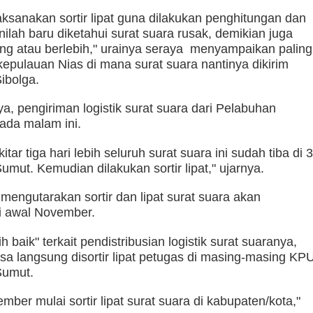
laksanakan sortir lipat guna dilakukan penghitungan dan
ilah baru diketahui surat suara rusak, demikian juga
ng atau berlebih," urainya seraya menyampaikan paling
kepulauan Nias di mana surat suara nantinya dikirim
ibolga.
a, pengiriman logistik surat suara dari Pelabuhan
pada malam ini.
tar tiga hari lebih seluruh surat suara ini sudah tiba di 
mut. Kemudian dilakukan sortir lipat," ujarnya.
mengutarakan sortir dan lipat surat suara akan
i awal November.
ih baik" terkait pendistribusian logistik surat suaranya,
sa langsung disortir lipat petugas di masing-masing KP
Sumut.
mber mulai sortir lipat surat suara di kabupaten/kota,"