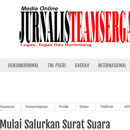
HUKUMKRIMINAL
TNI-POLRI
DAERAH
INTERNASIONAL
Nasional
Pemerintahan
Politik
Slider
TNI/Polri
KP
 Suara
Mulai Salurkan Surat Suara