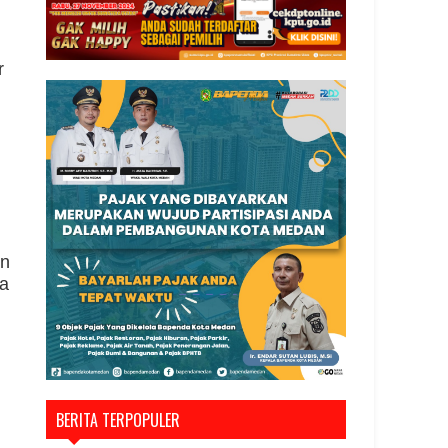
r
en
ma
BERITA TERPOPULER