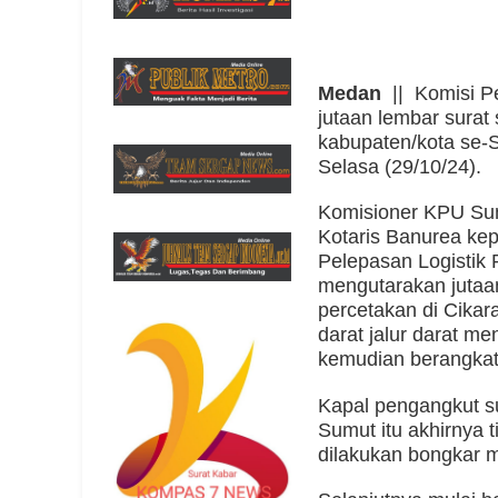
Medan
|| Komisi P
jutaan lembar surat
kabupaten/kota se-
Selasa (29/10/24).
Komisioner KPU Sum
Kotaris Banurea kep
Pelepasan Logistik 
mengutarakan jutaan
percetakan di Cikara
darat jalur darat m
kemudian berangkat
Kapal pengangkut s
Sumut itu akhirnya 
dilakukan bongkar m