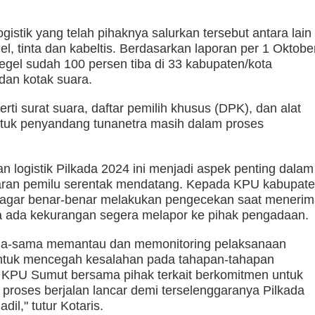
ogistik yang telah pihaknya salurkan tersebut antara lain
egel, tinta dan kabeltis. Berdasarkan laporan per 1 Oktobe
segel sudah 100 persen tiba di 33 kabupaten/kota
 dan kotak suara.
perti surat suara, daftar pemilih khusus (DPK), dan alat
tuk penyandang tunanetra masih dalam proses
n logistik Pilkada 2024 ini menjadi aspek penting dalam
ran pemilu serentak mendatang. Kepada KPU kabupat
n agar benar-benar melakukan pengecekan saat meneri
Bila ada kekurangan segera melapor ke pihak pengadaan.
ama-sama memantau dan memonitoring pelaksanaan
 untuk mencegah kesalahan pada tahapan-tahapan
a KPU Sumut bersama pihak terkait berkomitmen untuk
proses berjalan lancar demi terselenggaranya Pilkada
dil," tutur Kotaris.