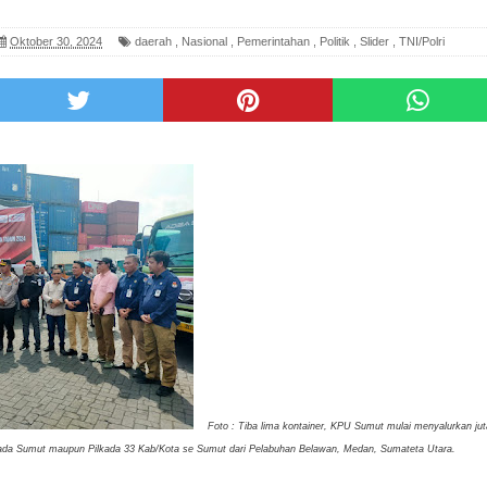
Oktober 30, 2024
daerah
,
Nasional
,
Pemerintahan
,
Politik
,
Slider
,
TNI/Polri
Foto : Tiba lima kontainer, KPU Sumut mulai menyalurkan ju
lkada Sumut maupun Pilkada 33 Kab/Kota se Sumut dari Pelabuhan Belawan, Medan, Sumateta Utara.