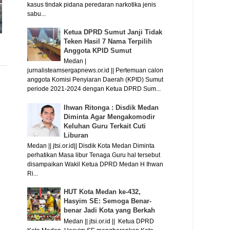
kasus tindak pidana peredaran narkotika jenis
sabu...
Ketua DPRD Sumut Janji Tidak
Teken Hasil 7 Nama Terpilih
Anggota KPID Sumut
Medan |
jurnalisteamsergapnews.or.id || Pertemuan calon
anggota Komisi Penyiaran Daerah (KPID) Sumut
periode 2021-2024 dengan Ketua DPRD Sum...
Ihwan Ritonga : Disdik Medan
Diminta Agar Mengakomodir
Keluhan Guru Terkait Cuti
Liburan
Medan || jtsi.or.id|| Disdik Kota Medan Diminta
perhatikan Masa libur Tenaga Guru hal tersebut
disampaikan Wakil Ketua DPRD Medan H Ihwan
Ri...
HUT Kota Medan ke-432,
Hasyim SE: Semoga Benar-
benar Jadi Kota yang Berkah
Medan || jtsi.or.id || Ketua DPRD