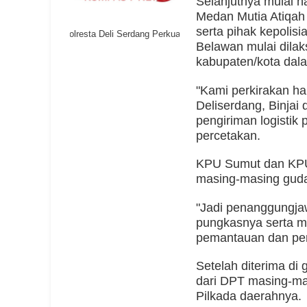
Selanjutnya mulai h
Medan Mutia Atiqah
serta pihak kepolis
Polresta Deli Serdang Perkuat Pembinaan Pelajar untuk Cegah Kete
Belawan mulai dilak
kabupaten/kota dala
"Kami perkirakan ha
Deliserdang, Binja
pengiriman logistik 
percetakan.
KPU Sumut dan KPU
masing-masing gud
"Jadi penanggungjaw
pungkasnya serta m
pemantauan dan pe
Setelah diterima d
dari DPT masing-mas
Pilkada daerahnya.