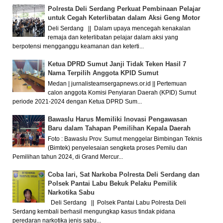
Polresta Deli Serdang Perkuat Pembinaan Pelajar
untuk Cegah Keterlibatan dalam Aksi Geng Motor
Deli Serdang || Dalam upaya mencegah kenakalan
remaja dan keterlibatan pelajar dalam aksi yang
berpotensi mengganggu keamanan dan keterti...
Ketua DPRD Sumut Janji Tidak Teken Hasil 7
Nama Terpilih Anggota KPID Sumut
Medan | jurnalisteamsergapnews.or.id || Pertemuan
calon anggota Komisi Penyiaran Daerah (KPID) Sumut
periode 2021-2024 dengan Ketua DPRD Sum...
Bawaslu Harus Memiliki Inovasi Pengawasan
Baru dalam Tahapan Pemilihan Kepala Daerah
Foto : Bawaslu Prov. Sumut menggelar Bimbingan Teknis
(Bimtek) penyelesaian sengketa proses Pemilu dan
Pemilihan tahun 2024, di Grand Mercur...
Coba lari, Sat Narkoba Polresta Deli Serdang dan
Polsek Pantai Labu Bekuk Pelaku Pemilik
Narkotika Sabu
Deli Serdang || Polsek Pantai Labu Polresta Deli
Serdang kembali berhasil mengungkap kasus tindak pidana
peredaran narkotika jenis sabu...