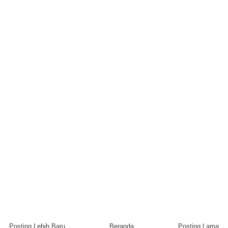
Posting Lebih Baru
Beranda
Posting Lama