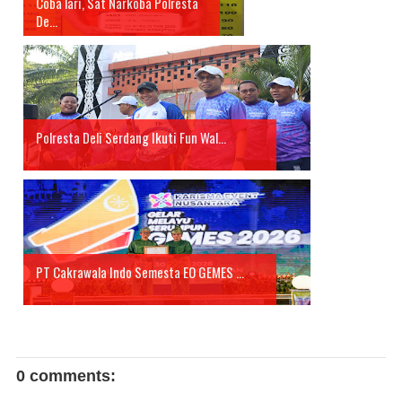
Coba lari, Sat Narkoba Polresta
De...
Polresta Deli Serdang Ikuti Fun Wal...
PT Cakrawala Indo Semesta EO GEMES ...
0 comments: