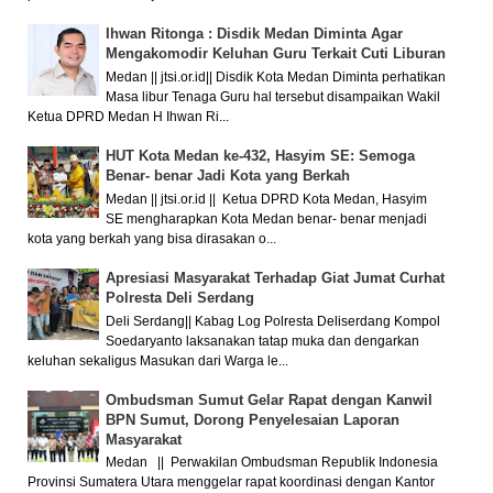
Ihwan Ritonga : Disdik Medan Diminta Agar
Mengakomodir Keluhan Guru Terkait Cuti Liburan
Medan || jtsi.or.id|| Disdik Kota Medan Diminta perhatikan
Masa libur Tenaga Guru hal tersebut disampaikan Wakil
Ketua DPRD Medan H Ihwan Ri...
HUT Kota Medan ke-432, Hasyim SE: Semoga
Benar- benar Jadi Kota yang Berkah
Medan || jtsi.or.id || Ketua DPRD Kota Medan, Hasyim
SE mengharapkan Kota Medan benar- benar menjadi
kota yang berkah yang bisa dirasakan o...
Apresiasi Masyarakat Terhadap Giat Jumat Curhat
Polresta Deli Serdang
Deli Serdang|| Kabag Log Polresta Deliserdang Kompol
Soedaryanto laksanakan tatap muka dan dengarkan
keluhan sekaligus Masukan dari Warga le...
Ombudsman Sumut Gelar Rapat dengan Kanwil
BPN Sumut, Dorong Penyelesaian Laporan
Masyarakat
Medan || Perwakilan Ombudsman Republik Indonesia
Provinsi Sumatera Utara menggelar rapat koordinasi dengan Kantor