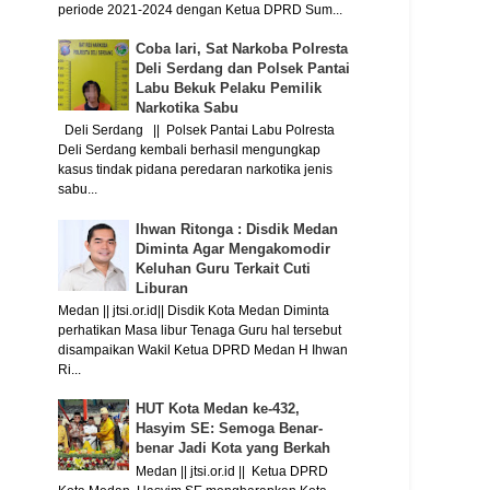
periode 2021-2024 dengan Ketua DPRD Sum...
Coba lari, Sat Narkoba Polresta
Deli Serdang dan Polsek Pantai
Labu Bekuk Pelaku Pemilik
Narkotika Sabu
Deli Serdang || Polsek Pantai Labu Polresta
Deli Serdang kembali berhasil mengungkap
kasus tindak pidana peredaran narkotika jenis
sabu...
Ihwan Ritonga : Disdik Medan
Diminta Agar Mengakomodir
Keluhan Guru Terkait Cuti
Liburan
Medan || jtsi.or.id|| Disdik Kota Medan Diminta
perhatikan Masa libur Tenaga Guru hal tersebut
disampaikan Wakil Ketua DPRD Medan H Ihwan
Ri...
HUT Kota Medan ke-432,
Hasyim SE: Semoga Benar-
benar Jadi Kota yang Berkah
Medan || jtsi.or.id || Ketua DPRD