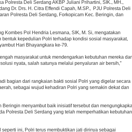
Polresta Deli Serdang AKBP Juliani Prihartini, SIK., MH.,
rdang Dr. Drs. H. Citra Effendi Capah, M.SP., PJU Polresta Deli
aran Polresta Deli Serdang, Forkopicam Kec. Beringin, dan
n dalam Aksi Geng Motor
Ombudsman Sumut Gelar Rapat dengan Kanwil BP
ang Kombes Pol Hendria Lesmana, SIK, M. Si, mengatakan
 bentuk kepedulian Polri terhadap kondisi sosial masyarakat,
yambut Hari Bhayangkara ke-79.
h-tengah masyarakat untuk mendengarkan kebutuhan mereka da
lusi nyata, salah satunya melalui penyaluran air bersih,”
di bagian dari rangkaian bakti sosial Polri yang digelar secara
daerah, sebagai wujud kehadiran Polri yang semakin dekat dan
Beringin menyambut baik inisiatif tersebut dan mengungkapk
ada Polresta Deli Serdang yang telah memperhatikan kebutuhan
l seperti ini, Polri terus membuktikan jati dirinya sebagai