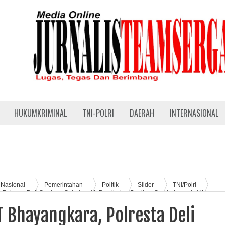
HUKUMKRIMINAL
TNI-POLRI
DAERAH
INTERNASIONAL
Nasional
Pemerintahan
Politik
Slider
TNI/Polri
Polresta Deli Serdang Salurkan Air Bersih dan Bagikan Sembako pada Warga
 Bhayangkara, Polresta Deli