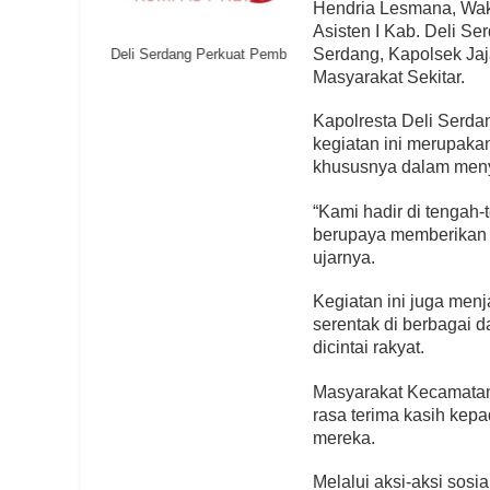
Hendria Lesmana, Waka 
Asisten I Kab. Deli Se
Serdang, Kapolsek Jaj
Polresta Deli Serdang Perkuat Pembinaan Pelajar untuk Cegah Keterlibata
Masyarakat Sekitar.
Kapolresta Deli Serd
kegiatan ini merupakan
khususnya dalam men
“Kami hadir di tenga
berupaya memberikan so
ujarnya.
Kegiatan ini juga menja
serentak di berbagai 
dicintai rakyat.
Masyarakat Kecamatan 
rasa terima kasih kep
mereka.
Melalui aksi-aksi sosia