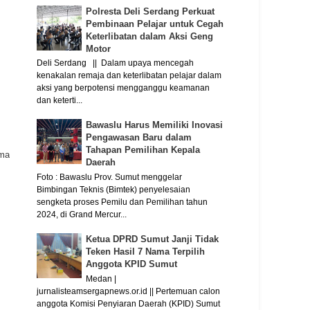
Polresta Deli Serdang Perkuat
Pembinaan Pelajar untuk Cegah
Keterlibatan dalam Aksi Geng
Motor
Deli Serdang || Dalam upaya mencegah
kenakalan remaja dan keterlibatan pelajar dalam
aksi yang berpotensi mengganggu keamanan
dan keterti...
Bawaslu Harus Memiliki Inovasi
Pengawasan Baru dalam
Tahapan Pemilihan Kepala
ama
Daerah
Foto : Bawaslu Prov. Sumut menggelar
Bimbingan Teknis (Bimtek) penyelesaian
sengketa proses Pemilu dan Pemilihan tahun
2024, di Grand Mercur...
Ketua DPRD Sumut Janji Tidak
Teken Hasil 7 Nama Terpilih
Anggota KPID Sumut
Medan |
jurnalisteamsergapnews.or.id || Pertemuan calon
anggota Komisi Penyiaran Daerah (KPID) Sumut