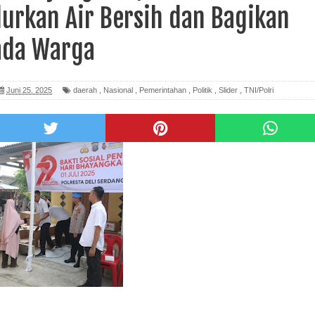
urkan Air Bersih dan Bagikan
ada Warga
Juni 25, 2025
daerah
,
Nasional
,
Pemerintahan
,
Politik
,
Slider
,
TNI/Polri