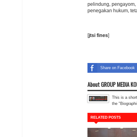
pelindung, pengayom, 
penegakan hukum, teta
[
jtsi fines
]
Share on Facebook
About GROUP MEDIA K
This is a shor
the "Biographi
RELATED POSTS