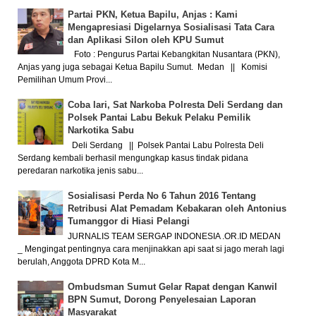
Partai PKN, Ketua Bapilu, Anjas : Kami
Mengapresiasi Digelarnya Sosialisasi Tata Cara
dan Aplikasi Silon oleh KPU Sumut
Foto : Pengurus Partai Kebangkitan Nusantara (PKN),
Anjas yang juga sebagai Ketua Bapilu Sumut. Medan || Komisi
Pemilihan Umum Provi...
Coba lari, Sat Narkoba Polresta Deli Serdang dan
Polsek Pantai Labu Bekuk Pelaku Pemilik
Narkotika Sabu
Deli Serdang || Polsek Pantai Labu Polresta Deli
Serdang kembali berhasil mengungkap kasus tindak pidana
peredaran narkotika jenis sabu...
Sosialisasi Perda No 6 Tahun 2016 Tentang
Retribusi Alat Pemadam Kebakaran oleh Antonius
Tumanggor di Hiasi Pelangi
JURNALIS TEAM SERGAP INDONESIA .OR.ID MEDAN
_ Mengingat pentingnya cara menjinakkan api saat si jago merah lagi
berulah, Anggota DPRD Kota M...
Ombudsman Sumut Gelar Rapat dengan Kanwil
BPN Sumut, Dorong Penyelesaian Laporan
Masyarakat