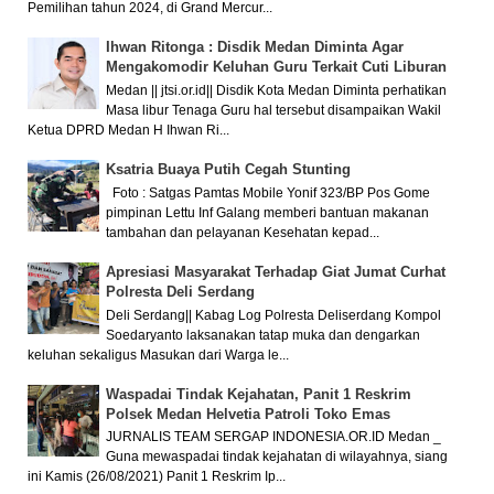
Pemilihan tahun 2024, di Grand Mercur...
Ihwan Ritonga : Disdik Medan Diminta Agar
Mengakomodir Keluhan Guru Terkait Cuti Liburan
Medan || jtsi.or.id|| Disdik Kota Medan Diminta perhatikan
Masa libur Tenaga Guru hal tersebut disampaikan Wakil
Ketua DPRD Medan H Ihwan Ri...
Ksatria Buaya Putih Cegah Stunting
Foto : Satgas Pamtas Mobile Yonif 323/BP Pos Gome
pimpinan Lettu Inf Galang memberi bantuan makanan
tambahan dan pelayanan Kesehatan kepad...
Apresiasi Masyarakat Terhadap Giat Jumat Curhat
Polresta Deli Serdang
Deli Serdang|| Kabag Log Polresta Deliserdang Kompol
Soedaryanto laksanakan tatap muka dan dengarkan
keluhan sekaligus Masukan dari Warga le...
Waspadai Tindak Kejahatan, Panit 1 Reskrim
Polsek Medan Helvetia Patroli Toko Emas
JURNALIS TEAM SERGAP INDONESIA.OR.ID Medan _
Guna mewaspadai tindak kejahatan di wilayahnya, siang
ini Kamis (26/08/2021) Panit 1 Reskrim Ip...