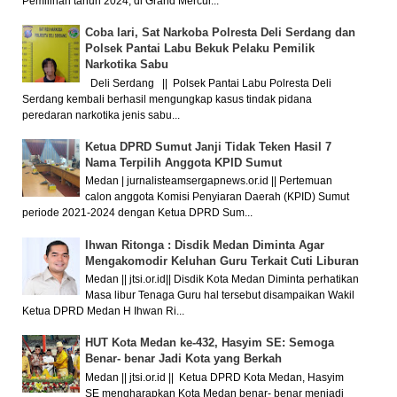
Pemilihan tahun 2024, di Grand Mercur...
Coba lari, Sat Narkoba Polresta Deli Serdang dan
Polsek Pantai Labu Bekuk Pelaku Pemilik
Narkotika Sabu
Deli Serdang || Polsek Pantai Labu Polresta Deli
Serdang kembali berhasil mengungkap kasus tindak pidana
peredaran narkotika jenis sabu...
Ketua DPRD Sumut Janji Tidak Teken Hasil 7
Nama Terpilih Anggota KPID Sumut
Medan | jurnalisteamsergapnews.or.id || Pertemuan
calon anggota Komisi Penyiaran Daerah (KPID) Sumut
periode 2021-2024 dengan Ketua DPRD Sum...
Ihwan Ritonga : Disdik Medan Diminta Agar
Mengakomodir Keluhan Guru Terkait Cuti Liburan
Medan || jtsi.or.id|| Disdik Kota Medan Diminta perhatikan
Masa libur Tenaga Guru hal tersebut disampaikan Wakil
Ketua DPRD Medan H Ihwan Ri...
HUT Kota Medan ke-432, Hasyim SE: Semoga
Benar- benar Jadi Kota yang Berkah
Medan || jtsi.or.id || Ketua DPRD Kota Medan, Hasyim
SE mengharapkan Kota Medan benar- benar menjadi