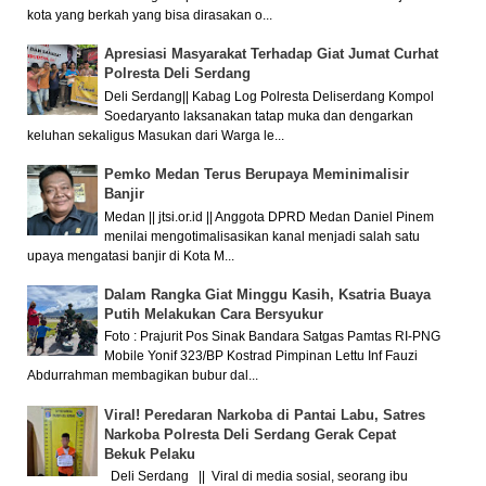
kota yang berkah yang bisa dirasakan o...
Apresiasi Masyarakat Terhadap Giat Jumat Curhat
Polresta Deli Serdang
Deli Serdang|| Kabag Log Polresta Deliserdang Kompol
Soedaryanto laksanakan tatap muka dan dengarkan
keluhan sekaligus Masukan dari Warga le...
Pemko Medan Terus Berupaya Meminimalisir
Banjir
Medan || jtsi.or.id || Anggota DPRD Medan Daniel Pinem
menilai mengotimalisasikan kanal menjadi salah satu
upaya mengatasi banjir di Kota M...
Dalam Rangka Giat Minggu Kasih, Ksatria Buaya
Putih Melakukan Cara Bersyukur
Foto : Prajurit Pos Sinak Bandara Satgas Pamtas RI-PNG
Mobile Yonif 323/BP Kostrad Pimpinan Lettu Inf Fauzi
Abdurrahman membagikan bubur dal...
Viral! Peredaran Narkoba di Pantai Labu, Satres
Narkoba Polresta Deli Serdang Gerak Cepat
Bekuk Pelaku
Deli Serdang || Viral di media sosial, seorang ibu