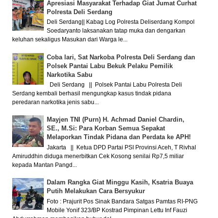
Apresiasi Masyarakat Terhadap Giat Jumat Curhat
Polresta Deli Serdang
Deli Serdang|| Kabag Log Polresta Deliserdang Kompol
Soedaryanto laksanakan tatap muka dan dengarkan
keluhan sekaligus Masukan dari Warga le...
Coba lari, Sat Narkoba Polresta Deli Serdang dan
Polsek Pantai Labu Bekuk Pelaku Pemilik
Narkotika Sabu
Deli Serdang || Polsek Pantai Labu Polresta Deli
Serdang kembali berhasil mengungkap kasus tindak pidana
peredaran narkotika jenis sabu...
Mayjen TNI (Purn) H. Achmad Daniel Chardin,
SE., M.Si: Para Korban Semua Sepakat
Melaporkan Tindak Pidana dan Perdata ke APH!
Jakarta || Ketua DPD Partai PSI Provinsi Aceh, T Rivhal
Amiruddhin diduga menerbitkan Cek Kosong senilai Rp7,5 miliar
kepada Mantan Pangd...
Dalam Rangka Giat Minggu Kasih, Ksatria Buaya
Putih Melakukan Cara Bersyukur
Foto : Prajurit Pos Sinak Bandara Satgas Pamtas RI-PNG
Mobile Yonif 323/BP Kostrad Pimpinan Lettu Inf Fauzi