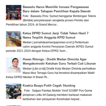
Bawaslu Harus Memiliki Inovasi Pengawasan
Baru dalam Tahapan Pemilihan Kepala Daerah
Foto : Bawaslu Prov. Sumut menggelar Bimbingan Teknis
(Bimtek) penyelesaian sengketa proses Pemilu dan
Pemilihan tahun 2024, di Grand Mercur...
Ketua DPRD Sumut Janji Tidak Teken Hasil 7
Nama Terpilih Anggota KPID Sumut
Medan | jurnalisteamsergapnews.or.id || Pertemuan
calon anggota Komisi Penyiaran Daerah (KPID) Sumut
periode 2021-2024 dengan Ketua DPRD Sum...
Ihwan Ritonga : Disdik Medan Diminta Agar
Mengakomodir Keluhan Guru Terkait Cuti Liburan
Medan || jtsi.or.id|| Disdik Kota Medan Diminta perhatikan
Masa libur Tenaga Guru hal tersebut disampaikan Wakil
Ketua DPRD Medan H Ihwan Ri...
Ksatria Buaya Putih Cegah Stunting
Foto : Satgas Pamtas Mobile Yonif 323/BP Pos Gome
pimpinan Lettu Inf Galang memberi bantuan makanan
tambahan dan pelayanan Kesehatan kepad...