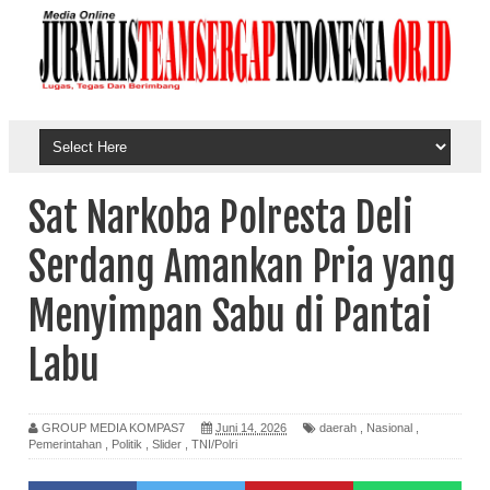
Sat Narkoba Polresta Deli
Serdang Amankan Pria yang
Menyimpan Sabu di Pantai
Labu
GROUP MEDIA KOMPAS7
Juni 14, 2026
daerah
,
Nasional
,
Pemerintahan
,
Politik
,
Slider
,
TNI/Polri