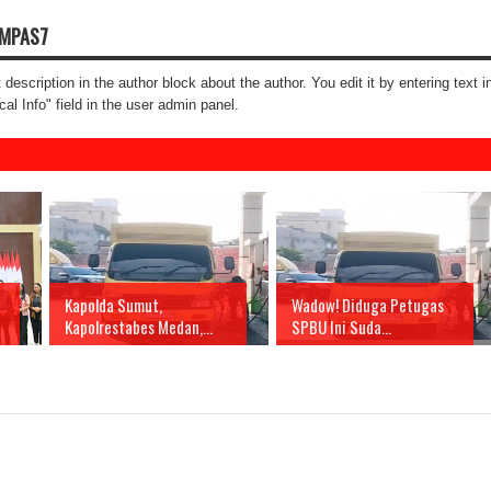
OMPAS7
t description in the author block about the author. You edit it by entering text i
cal Info" field in the user admin panel.
Kapolda Sumut,
Wadow! Diduga Petugas
Kapolrestabes Medan,...
SPBU Ini Suda...