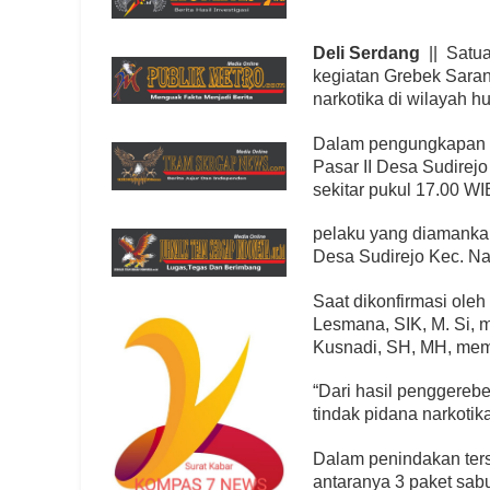
Deli Serdang
|| Satua
kegiatan Grebek Sara
narkotika di wilayah 
Dalam pengungkapan t
Pasar II Desa Sudirej
sekitar pukul 17.00 WI
pelaku yang diamankan
Desa Sudirejo Kec. N
Saat dikonfirmasi ole
Lesmana, SIK, M. Si, 
Kusnadi, SH, MH, mem
“Dari hasil penggere
tindak pidana narkotik
Dalam penindakan ters
antaranya 3 paket sabu