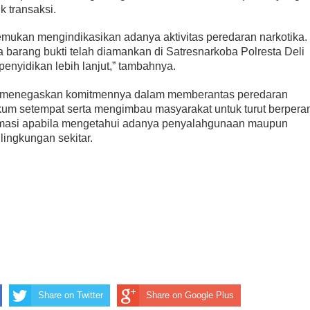
k transaksi.
rlibatan dalam Aksi Geng Motor
Ombudsman Sumut Gelar Rapat dengan Ka
temukan mengindikasikan adanya aktivitas peredaran narkotika.
a barang bukti telah diamankan di Satresnarkoba Polresta Deli
penyidikan lebih lanjut,” tambahnya.
g menegaskan komitmennya dalam memberantas peredaran
kum setempat serta mengimbau masyarakat untuk turut berpera
ormasi apabila mengetahui adanya penyalahgunaan maupun
 lingkungan sekitar.
Share on Twitter
Share on Google Plus