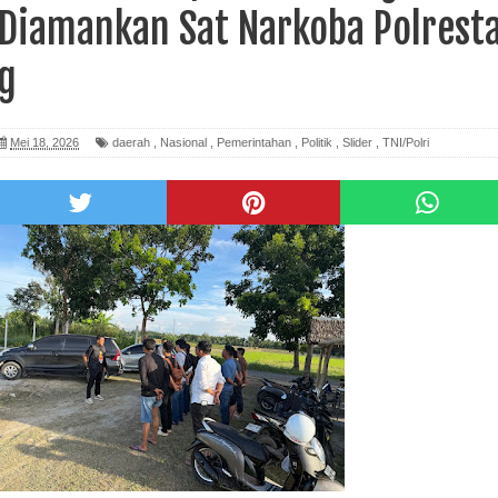
 Diamankan Sat Narkoba Polrest
ng
Mei 18, 2026
daerah
,
Nasional
,
Pemerintahan
,
Politik
,
Slider
,
TNI/Polri