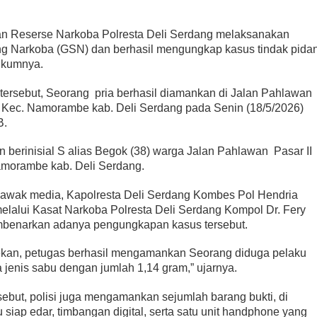
n Reserse Narkoba Polresta Deli Serdang melaksanakan
ng Narkoba (GSN) dan berhasil mengungkap kasus tindak pida
hukumnya.
ersebut, Seorang pria berhasil diamankan di Jalan Pahlawan
o Kec. Namorambe kab. Deli Serdang pada Senin (18/5/2026)
B.
 berinisial S alias Begok (38) warga Jalan Pahlawan Pasar II
amorambe kab. Deli Serdang.
h awak media, Kapolresta Deli Serdang Kombes Pol Hendria
melalui Kasat Narkoba Polresta Deli Serdang Kompol Dr. Fery
benarkan adanya pengungkapan kasus tersebut.
bekan, petugas berhasil mengamankan Seorang diduga pelaku
a jenis sabu dengan jumlah 1,14 gram,” ujarnya.
ebut, polisi juga mengamankan sejumlah barang bukti, di
 siap edar, timbangan digital, serta satu unit handphone yang