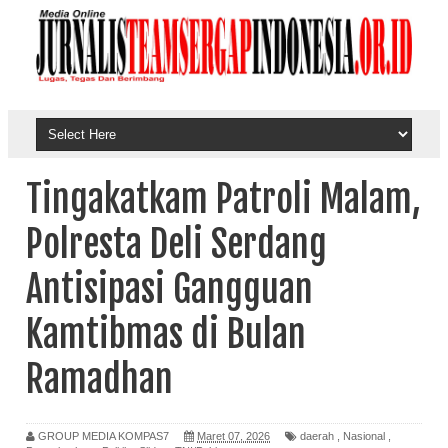
Tingakatkam Patroli Malam,
Polresta Deli Serdang
Antisipasi Gangguan
Kamtibmas di Bulan
Ramadhan
GROUP MEDIA KOMPAS7
Maret 07, 2026
daerah
,
Nasional
,