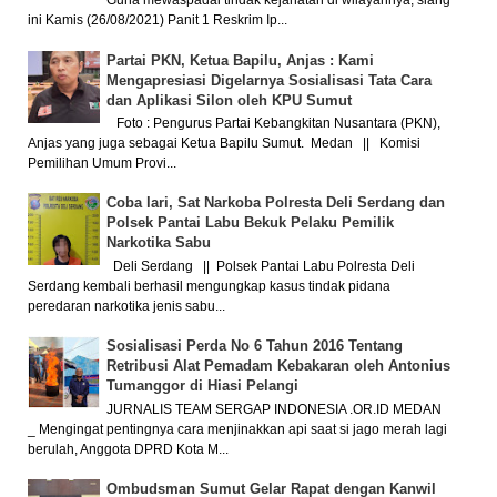
Guna mewaspadai tindak kejahatan di wilayahnya, siang
ini Kamis (26/08/2021) Panit 1 Reskrim Ip...
Partai PKN, Ketua Bapilu, Anjas : Kami
Mengapresiasi Digelarnya Sosialisasi Tata Cara
dan Aplikasi Silon oleh KPU Sumut
Foto : Pengurus Partai Kebangkitan Nusantara (PKN),
Anjas yang juga sebagai Ketua Bapilu Sumut. Medan || Komisi
Pemilihan Umum Provi...
Coba lari, Sat Narkoba Polresta Deli Serdang dan
Polsek Pantai Labu Bekuk Pelaku Pemilik
Narkotika Sabu
Deli Serdang || Polsek Pantai Labu Polresta Deli
Serdang kembali berhasil mengungkap kasus tindak pidana
peredaran narkotika jenis sabu...
Sosialisasi Perda No 6 Tahun 2016 Tentang
Retribusi Alat Pemadam Kebakaran oleh Antonius
Tumanggor di Hiasi Pelangi
JURNALIS TEAM SERGAP INDONESIA .OR.ID MEDAN
_ Mengingat pentingnya cara menjinakkan api saat si jago merah lagi
berulah, Anggota DPRD Kota M...
Ombudsman Sumut Gelar Rapat dengan Kanwil