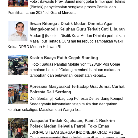
Foto : Bawaslu Prov. Sumut menggelar Bimbingan Teknis
(Bimtek) penyelesaian sengketa proses Pemilu dan
Pemilihan tahun 2024, di Grand Mercur...
Ihwan Ritonga : Disdik Medan Diminta Agar
Mengakomodir Keluhan Guru Terkait Cuti Liburan
Medan || jtsi.or.id|| Disdik Kota Medan Diminta perhatikan
Masa libur Tenaga Guru hal tersebut disampaikan Wakil
Ketua DPRD Medan H Ihwan Ri...
Ksatria Buaya Putih Cegah Stunting
Foto : Satgas Pamtas Mobile Yonif 323/BP Pos Gome
pimpinan Lettu Inf Galang memberi bantuan makanan
tambahan dan pelayanan Kesehatan kepad...
Apresiasi Masyarakat Terhadap Giat Jumat Curhat
Polresta Deli Serdang
Deli Serdang|| Kabag Log Polresta Deliserdang Kompol
Soedaryanto laksanakan tatap muka dan dengarkan
keluhan sekaligus Masukan dari Warga le...
Waspadai Tindak Kejahatan, Panit 1 Reskrim
Polsek Medan Helvetia Patroli Toko Emas
JURNALIS TEAM SERGAP INDONESIA.OR.ID Medan _