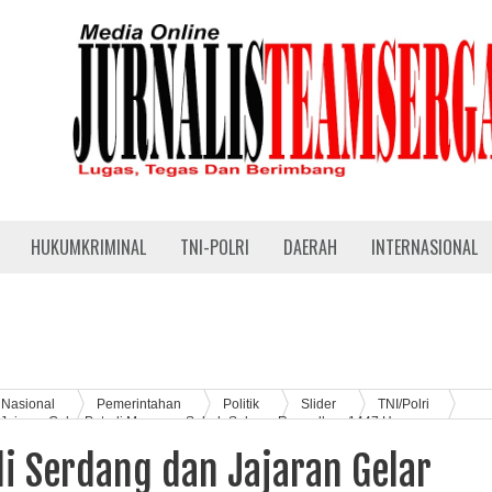
HUKUMKRIMINAL
TNI-POLRI
DAERAH
INTERNASIONAL
Nasional
Pemerintahan
Politik
Slider
TNI/Polri
n Jajaran Gelar Patroli Menyapa Subuh Selama Ramadhan 1447 H
li Serdang dan Jajaran Gelar