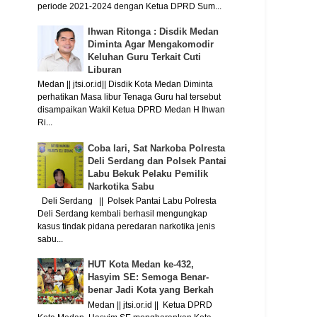
periode 2021-2024 dengan Ketua DPRD Sum...
Ihwan Ritonga : Disdik Medan
Diminta Agar Mengakomodir
Keluhan Guru Terkait Cuti
Liburan
Medan || jtsi.or.id|| Disdik Kota Medan Diminta
perhatikan Masa libur Tenaga Guru hal tersebut
disampaikan Wakil Ketua DPRD Medan H Ihwan
Ri...
Coba lari, Sat Narkoba Polresta
Deli Serdang dan Polsek Pantai
Labu Bekuk Pelaku Pemilik
Narkotika Sabu
Deli Serdang || Polsek Pantai Labu Polresta
Deli Serdang kembali berhasil mengungkap
kasus tindak pidana peredaran narkotika jenis
sabu...
HUT Kota Medan ke-432,
Hasyim SE: Semoga Benar-
benar Jadi Kota yang Berkah
Medan || jtsi.or.id || Ketua DPRD