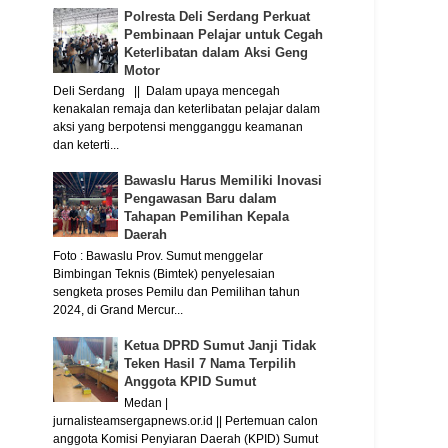
Polresta Deli Serdang Perkuat
Pembinaan Pelajar untuk Cegah
Keterlibatan dalam Aksi Geng
Motor
Deli Serdang || Dalam upaya mencegah
kenakalan remaja dan keterlibatan pelajar dalam
aksi yang berpotensi mengganggu keamanan
dan keterti...
Bawaslu Harus Memiliki Inovasi
Pengawasan Baru dalam
Tahapan Pemilihan Kepala
Daerah
Foto : Bawaslu Prov. Sumut menggelar
Bimbingan Teknis (Bimtek) penyelesaian
sengketa proses Pemilu dan Pemilihan tahun
2024, di Grand Mercur...
Ketua DPRD Sumut Janji Tidak
Teken Hasil 7 Nama Terpilih
Anggota KPID Sumut
Medan |
jurnalisteamsergapnews.or.id || Pertemuan calon
anggota Komisi Penyiaran Daerah (KPID) Sumut