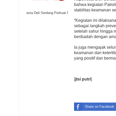
bahwa kegiatan Patro
stabilitas keamanan 
Polresta Deli Serdang Perkuat Pembinaan Pelajar untuk Cegah Kete
“Kegiatan ini dilaksan
sebagai langkah preve
setelah sahur hingga m
beribadah dengan ama
Ia juga mengajak selu
keamanan dan ketertib
yang positif dan berma
[
jtsi putri
]
Share on Facebook