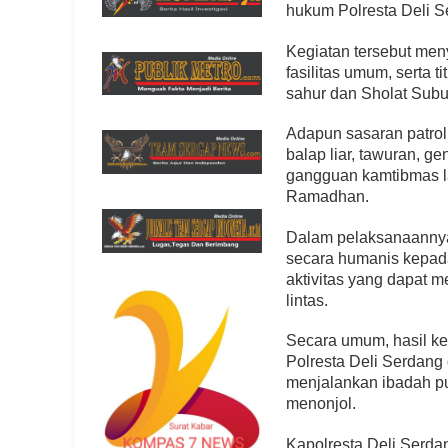
hukum Polresta Deli S
Kegiatan tersebut meny
fasilitas umum, serta t
sahur dan Sholat Sub
Adapun sasaran patroli
balap liar, tawuran, g
gangguan kamtibmas la
Ramadhan.
Dalam pelaksanaannya
secara humanis kepada
aktivitas yang dapat m
lintas.
Secara umum, hasil ke
Polresta Deli Serdang
menjalankan ibadah 
menonjol.
Kapolresta Deli Serd