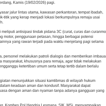
erdang, Kamis (19/02/2026) pagi.
asar jalur lintas utama, kawasan perkantoran, tempat ibadah,
itik-titik yang kerap menjadi lokasi berkumpulnya remaja usai
uh.
 meliputi antisipasi tindak pidana 3C (curat, curas dan curanmor
eng motor, penggunaan petasan, hingga berbagai potensi
innya yang rawan terjadi pada waktu menjelang pagi selama
, personel melakukan patroli dialogis dan memberikan imbau
 masyarakat, khususnya para remaja, agar tidak melakukan
engganggu ketertiban umum serta tetap tertib dalam berlalu
giatan menunjukkan situasi kamtibmas di wilayah hukum
 dalam keadaan aman dan kondusif. Masyarakat dapat
puasa dengan aman dan nyaman tanpa adanya gangguan yang
ang, Kombes Pol Hendria Lesmana, SIK, MSi, menyampaikan