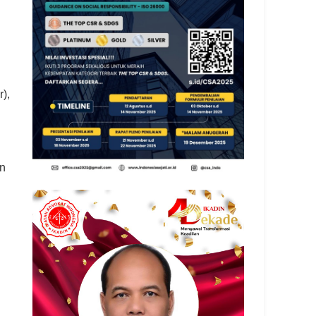
),
an