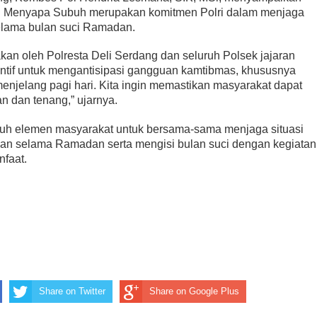
li Menyapa Subuh merupakan komitmen Polri dalam menjaga
selama bulan suci Ramadan.
rlibatan dalam Aksi Geng Motor
Ombudsman Sumut Gelar Rapat dengan Kan
akan oleh Polresta Deli Serdang dan seluruh Polsek jajaran
ntif untuk mengantisipasi gangguan kamtibmas, khususnya
enjelang pagi hari. Kita ingin memastikan masyarakat dapat
n dan tenang,” ujarnya.
ruh elemen masyarakat untuk bersama-sama menjaga situasi
an selama Ramadan serta mengisi bulan suci dengan kegiatan
nfaat.
Share on Twitter
Share on Google Plus