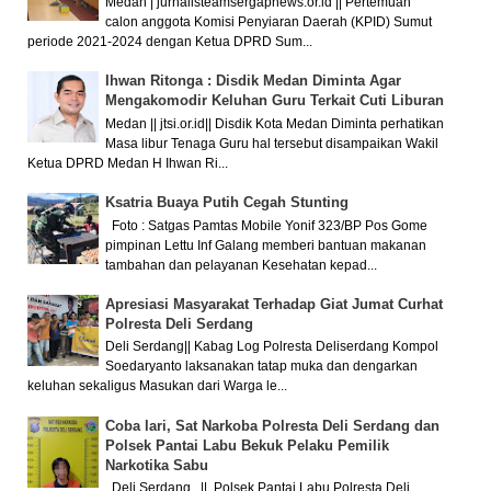
Medan | jurnalisteamsergapnews.or.id || Pertemuan
calon anggota Komisi Penyiaran Daerah (KPID) Sumut
periode 2021-2024 dengan Ketua DPRD Sum...
Ihwan Ritonga : Disdik Medan Diminta Agar
Mengakomodir Keluhan Guru Terkait Cuti Liburan
Medan || jtsi.or.id|| Disdik Kota Medan Diminta perhatikan
Masa libur Tenaga Guru hal tersebut disampaikan Wakil
Ketua DPRD Medan H Ihwan Ri...
Ksatria Buaya Putih Cegah Stunting
Foto : Satgas Pamtas Mobile Yonif 323/BP Pos Gome
pimpinan Lettu Inf Galang memberi bantuan makanan
tambahan dan pelayanan Kesehatan kepad...
Apresiasi Masyarakat Terhadap Giat Jumat Curhat
Polresta Deli Serdang
Deli Serdang|| Kabag Log Polresta Deliserdang Kompol
Soedaryanto laksanakan tatap muka dan dengarkan
keluhan sekaligus Masukan dari Warga le...
Coba lari, Sat Narkoba Polresta Deli Serdang dan
Polsek Pantai Labu Bekuk Pelaku Pemilik
Narkotika Sabu
Deli Serdang || Polsek Pantai Labu Polresta Deli