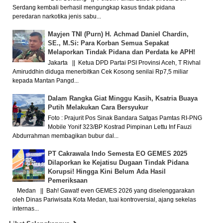
Serdang kembali berhasil mengungkap kasus tindak pidana
peredaran narkotika jenis sabu...
Mayjen TNI (Purn) H. Achmad Daniel Chardin,
SE., M.Si: Para Korban Semua Sepakat
Melaporkan Tindak Pidana dan Perdata ke APH!
Jakarta || Ketua DPD Partai PSI Provinsi Aceh, T Rivhal
Amiruddhin diduga menerbitkan Cek Kosong senilai Rp7,5 miliar
kepada Mantan Pangd...
Dalam Rangka Giat Minggu Kasih, Ksatria Buaya
Putih Melakukan Cara Bersyukur
Foto : Prajurit Pos Sinak Bandara Satgas Pamtas RI-PNG
Mobile Yonif 323/BP Kostrad Pimpinan Lettu Inf Fauzi
Abdurrahman membagikan bubur dal...
PT Cakrawala Indo Semesta EO GEMES 2025
Dilaporkan ke Kejatisu Dugaan Tindak Pidana
Korupsi! Hingga Kini Belum Ada Hasil
Pemeriksaan
Medan || Bah! Gawat! even GEMES 2026 yang diselenggarakan
oleh Dinas Pariwisata Kota Medan, tuai kontroversial, ajang sekelas
internas...