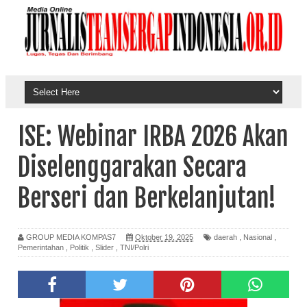
ISE: Webinar IRBA 2026 Akan
Diselenggarakan Secara
Berseri dan Berkelanjutan!
GROUP MEDIA KOMPAS7
Oktober 19, 2025
daerah
,
Nasional
,
Pemerintahan
,
Politik
,
Slider
,
TNI/Polri