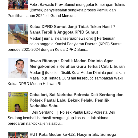
Foto : Bawaslu Prov. Sumut menggelar Bimbingan Teknis
(Bimtek) penyelesaian sengketa proses Pemilu dan
Pemilihan tahun 2024, di Grand Mercur...
Ketua DPRD Sumut Janji Tidak Teken Hasil 7
Nama Terpilih Anggota KPID Sumut
Medan | jurnalisteamsergapnews.or.id || Pertemuan
calon anggota Komisi Penyiaran Daerah (KPID) Sumut
periode 2021-2024 dengan Ketua DPRD Sum...
Ihwan Ritonga : Disdik Medan Diminta Agar
Mengakomodir Keluhan Guru Terkait Cuti Liburan
Medan || jtsi.or.id|| Disdik Kota Medan Diminta perhatikan
Masa libur Tenaga Guru hal tersebut disampaikan Wakil
Ketua DPRD Medan H Ihwan Ri...
Coba lari, Sat Narkoba Polresta Deli Serdang dan
Polsek Pantai Labu Bekuk Pelaku Pemilik
Narkotika Sabu
Deli Serdang || Polsek Pantai Labu Polresta Deli
Serdang kembali berhasil mengungkap kasus tindak pidana
peredaran narkotika jenis sabu...
HUT Kota Medan ke-432, Hasyim SE: Semoga