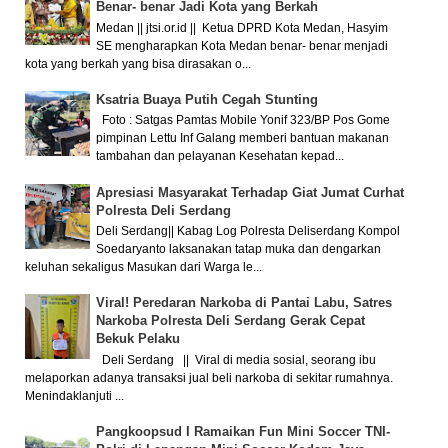
Benar- benar Jadi Kota yang Berkah
Medan || jtsi.or.id || Ketua DPRD Kota Medan, Hasyim
SE mengharapkan Kota Medan benar- benar menjadi
kota yang berkah yang bisa dirasakan o...
Ksatria Buaya Putih Cegah Stunting
Foto : Satgas Pamtas Mobile Yonif 323/BP Pos Gome
pimpinan Lettu Inf Galang memberi bantuan makanan
tambahan dan pelayanan Kesehatan kepad...
Apresiasi Masyarakat Terhadap Giat Jumat Curhat
Polresta Deli Serdang
Deli Serdang|| Kabag Log Polresta Deliserdang Kompol
Soedaryanto laksanakan tatap muka dan dengarkan
keluhan sekaligus Masukan dari Warga le...
Viral! Peredaran Narkoba di Pantai Labu, Satres
Narkoba Polresta Deli Serdang Gerak Cepat
Bekuk Pelaku
Deli Serdang || Viral di media sosial, seorang ibu
melaporkan adanya transaksi jual beli narkoba di sekitar rumahnya.
Menindaklanjuti ...
Pangkoopsud I Ramaikan Fun Mini Soccer TNI-