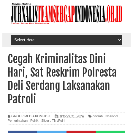
Cegah Kriminalitas Dini
Hari, Sat Reskrim Polresta
Deli Serdang Laksanakan
Patroli
GROUP MEDIA KOMPAS7
Oktober 31, 2024
daerah
,
Nasional
,
Pemerintahan
,
Politik
,
Slider
,
TNI/Polri