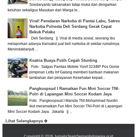
Soedaryanto laksanakan tatap muka dan dengarkan
keluhan sekaligus Masukan dari Warga le...
Viral! Peredaran Narkoba di Pantai Labu, Satres
Narkoba Polresta Deli Serdang Gerak Cepat
Bekuk Pelaku
Deli Serdang || Viral di media sosial, seorang ibu
melaporkan adanya transaksi jual beli narkoba di sekitar rumahnya.
Menindaklanjuti ...
Ksatria Buaya Putih Cegah Stunting
Foto : Satgas Pamtas Mobile Yonif 323/BP Pos Gome
pimpinan Lettu Inf Galang memberi bantuan makanan
tambahan dan pelayanan Kesehatan kepad...
Pangkoopsud I Ramaikan Fun Mini Soccer TNI-
Polri di Lapangan Mini Soccer Kodam Jaya
Foto : Pangkoopsud I Marsda TNI Mohammad Nurdin
ikut meramaikan Fun Mini Soccer TNI-Polri di Lapangan
Mini Soccer Kodam Jaya. Jakarta || ...
Lihat Selengkapnya
Copyright ©
2026
JurnalisTeamSergapIndonesia.or.id