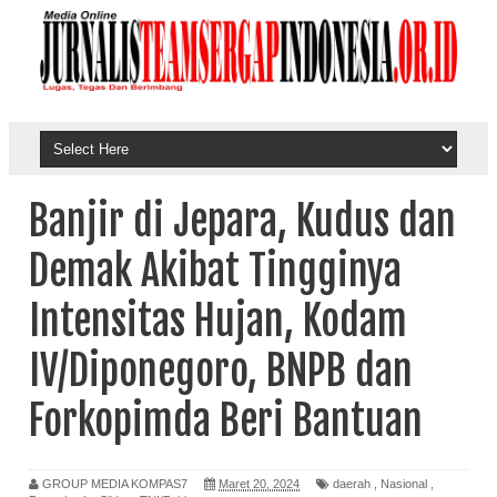
Banjir di Jepara, Kudus dan
Demak Akibat Tingginya
Intensitas Hujan, Kodam
IV/Diponegoro, BNPB dan
Forkopimda Beri Bantuan
GROUP MEDIA KOMPAS7
Maret 20, 2024
daerah
,
Nasional
,