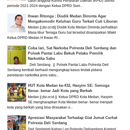
calon anggota Komisi Penyiaran Daerah (KPID) Sumut
periode 2021-2024 dengan Ketua DPRD Sum...
Ihwan Ritonga : Disdik Medan Diminta Agar
Mengakomodir Keluhan Guru Terkait Cuti Liburan
Medan || jtsi.or.id|| Disdik Kota Medan Diminta perhatikan
Masa libur Tenaga Guru hal tersebut disampaikan Wakil
Ketua DPRD Medan H Ihwan Ri...
Coba lari, Sat Narkoba Polresta Deli Serdang dan
Polsek Pantai Labu Bekuk Pelaku Pemilik
Narkotika Sabu
Deli Serdang || Polsek Pantai Labu Polresta Deli
Serdang kembali berhasil mengungkap kasus tindak pidana
peredaran narkotika jenis sabu...
HUT Kota Medan ke-432, Hasyim SE: Semoga
Benar- benar Jadi Kota yang Berkah
Medan || jtsi.or.id || Ketua DPRD Kota Medan, Hasyim
SE mengharapkan Kota Medan benar- benar menjadi
kota yang berkah yang bisa dirasakan o...
Apresiasi Masyarakat Terhadap Giat Jumat Curhat
Polresta Deli Serdang
Deli Serdang|| Kabag Log Polresta Deliserdang Kompol