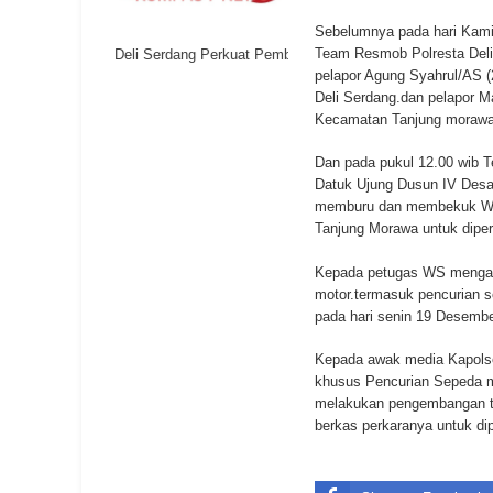
Sebelumnya pada hari Kami
Team Resmob Polresta Deli
Polresta Deli Serdang Perkuat Pembinaan Pelajar untuk Cegah Keterlibat
pelapor Agung Syahrul/AS 
Deli Serdang.dan pelapor 
Kecamatan Tanjung morawa
Dan pada pukul 12.00 wib 
Datuk Ujung Dusun IV Des
memburu dan membekuk WS 
Tanjung Morawa untuk dipe
Kepada petugas WS mengaku
motor.termasuk pencurian s
pada hari senin 19 Desembe
Kepada awak media Kapolse
khusus Pencurian Sepeda mo
melakukan pengembangan ter
berkas perkaranya untuk dip