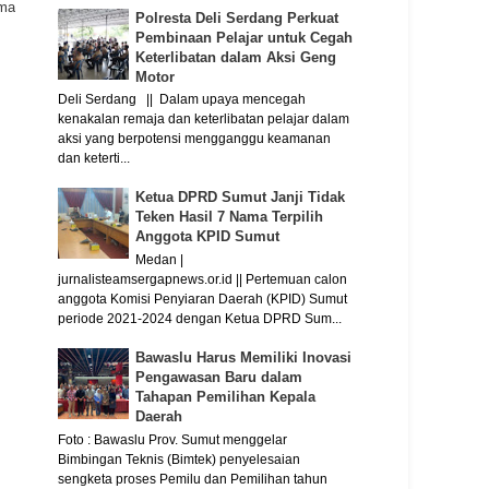
ama
Polresta Deli Serdang Perkuat
Pembinaan Pelajar untuk Cegah
Keterlibatan dalam Aksi Geng
Motor
Deli Serdang || Dalam upaya mencegah
kenakalan remaja dan keterlibatan pelajar dalam
aksi yang berpotensi mengganggu keamanan
dan keterti...
Ketua DPRD Sumut Janji Tidak
Teken Hasil 7 Nama Terpilih
Anggota KPID Sumut
Medan |
jurnalisteamsergapnews.or.id || Pertemuan calon
anggota Komisi Penyiaran Daerah (KPID) Sumut
periode 2021-2024 dengan Ketua DPRD Sum...
Bawaslu Harus Memiliki Inovasi
Pengawasan Baru dalam
Tahapan Pemilihan Kepala
Daerah
Foto : Bawaslu Prov. Sumut menggelar
Bimbingan Teknis (Bimtek) penyelesaian
sengketa proses Pemilu dan Pemilihan tahun