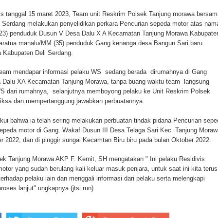
s tanggal 15 maret 2023, Team unit Reskrim Polsek Tanjung morawa bersam
 Serdang melakukan penyelidikan perkara Pencurian sepeda motor atas nam
an dalam Aksi Geng Motor
Ombudsman Sumut Gelar Rapat dengan Kanwil B
(23) penduduk Dusun V Desa Dalu X A Kecamatan Tanjung Morawa Kabupate
Maratua manalu/MM (35) penduduk Gang kenanga desa Bangun Sari baru
 Kabupaten Deli Serdang.
Team mendapar informasi pelaku WS sedang berada dirumahnya di Gang
a Dalu XA Kecamatan Tanjung Morawa, tanpa buang waktu team langsung
dari rumahnya, selanjutnya memboyong pelaku ke Unit Reskrim Polsek
riksa dan mempertanggung jawabkan perbuatannya.
i bahwa ia telah sering melakukan perbuatan tindak pidana Pencurian sepe
epeda motor di Gang. Wakaf Dusun III Desa Telaga Sari Kec. Tanjung Moraw
r 2022, dan di pinggir sungai Kecamtan Biru biru pada bulan Oktober 2022.
k Tanjung Morawa AKP F. Kemit, SH mengatakan " Ini pelaku Residivis
tor yang sudah berulang kali keluar masuk penjara, untuk saat ini kita teru
hadap pelaku lain dan menggali informasi dari pelaku serta melengkapi
roses lanjut" ungkapnya.(jtsi run)