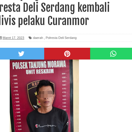
resta Deli Serdang kembali
divis pelaku Curanmor
Maret 17, 2023
daerah
,
Polresta Deli Serdang