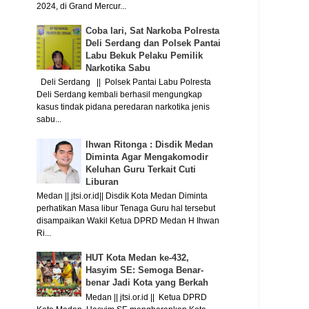
2024, di Grand Mercur...
Coba lari, Sat Narkoba Polresta
Deli Serdang dan Polsek Pantai
Labu Bekuk Pelaku Pemilik
Narkotika Sabu
Deli Serdang || Polsek Pantai Labu Polresta
Deli Serdang kembali berhasil mengungkap
kasus tindak pidana peredaran narkotika jenis
sabu...
Ihwan Ritonga : Disdik Medan
Diminta Agar Mengakomodir
Keluhan Guru Terkait Cuti
Liburan
Medan || jtsi.or.id|| Disdik Kota Medan Diminta
perhatikan Masa libur Tenaga Guru hal tersebut
disampaikan Wakil Ketua DPRD Medan H Ihwan
Ri...
HUT Kota Medan ke-432,
Hasyim SE: Semoga Benar-
benar Jadi Kota yang Berkah
Medan || jtsi.or.id || Ketua DPRD