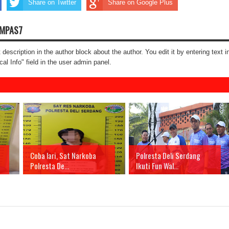
Share on Twitter
Share on Google Plus
OMPAS7
t description in the author block about the author. You edit it by entering text i
cal Info" field in the user admin panel.
Coba lari, Sat Narkoba
Polresta Deli Serdang
Polresta De...
Ikuti Fun Wal...