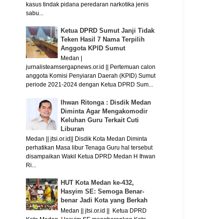
kasus tindak pidana peredaran narkotika jenis
sabu...
Ketua DPRD Sumut Janji Tidak
Teken Hasil 7 Nama Terpilih
Anggota KPID Sumut
Medan |
jurnalisteamsergapnews.or.id || Pertemuan calon
anggota Komisi Penyiaran Daerah (KPID) Sumut
periode 2021-2024 dengan Ketua DPRD Sum...
Ihwan Ritonga : Disdik Medan
Diminta Agar Mengakomodir
Keluhan Guru Terkait Cuti
Liburan
Medan || jtsi.or.id|| Disdik Kota Medan Diminta
perhatikan Masa libur Tenaga Guru hal tersebut
disampaikan Wakil Ketua DPRD Medan H Ihwan
Ri...
HUT Kota Medan ke-432,
Hasyim SE: Semoga Benar-
benar Jadi Kota yang Berkah
Medan || jtsi.or.id || Ketua DPRD