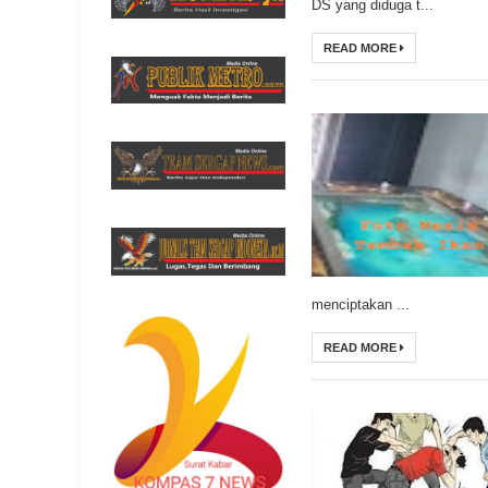
DS yang diduga t...
READ MORE
menciptakan ...
READ MORE