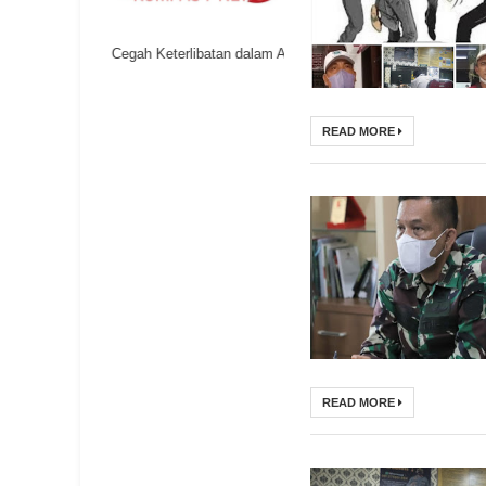
lajar untuk Cegah Keterlibatan dalam Aksi Geng Motor
Ombudsman Sumut G
READ MORE
READ MORE