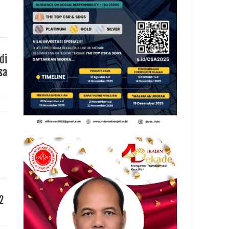
di
sa
2