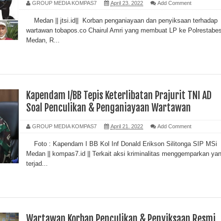
GROUP MEDIA KOMPAS7
April 23, 2022
Add Comment
Medan || jtsi.id|| Korban penganiayaan dan penyiksaan terhadap
elar Rapat dengan Kanwil BPN Sumut, Dorong Penyelesaian Laporan Masy
wartawan tobapos.co Chairul Amri yang membuat LP ke Polrestabe
Medan, R...
Kapendam I/BB Tepis Keterlibatan Prajurit TNI AD
Soal Penculikan & Penganiayaan Wartawan
GROUP MEDIA KOMPAS7
April 21, 2022
Add Comment
Foto : Kapendam I BB Kol Inf Donald Erikson Silitonga SIP MSi
Medan || kompas7.id || Terkait aksi kriminalitas menggemparkan ya
terjad...
Wartawan Korban Penculikan & Penyiksaan Resmi