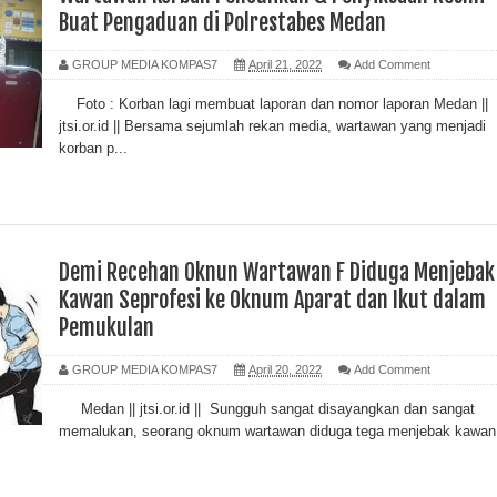
Buat Pengaduan di Polrestabes Medan
GROUP MEDIA KOMPAS7
April 21, 2022
Add Comment
Foto : Korban lagi membuat laporan dan nomor laporan Medan ||
jtsi.or.id || Bersama sejumlah rekan media, wartawan yang menjadi
korban p...
Demi Recehan Oknun Wartawan F Diduga Menjebak
Kawan Seprofesi ke Oknum Aparat dan Ikut dalam
Pemukulan
GROUP MEDIA KOMPAS7
April 20, 2022
Add Comment
Medan || jtsi.or.id || Sungguh sangat disayangkan dan sangat
memalukan, seorang oknum wartawan diduga tega menjebak kawan