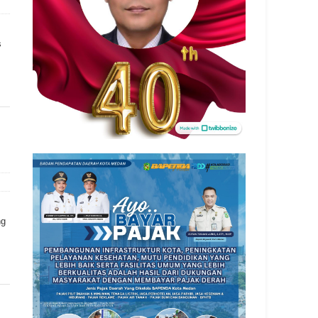
arakat
Kapolda Sumut, Kapolrestabes Medan, Kapolsek dan Kanit Medan
s
ng