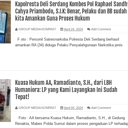
Kapolresta Deli Serdang Kombes Pol Raphael Sandh
Cahya Priambodo, S.I.K: Benar, Pelaku dan BB sudah
kita Amankan Guna Proses Hukum
GROUP MEDIA KOMPAS7
April 24, 2024
Add Comment
F oto : Personil Satresnarkoba Polresta Deli Serdang berhasil
amankan RA (34) diduga Pelaku Penyalahgunaan Narkotika jenis
Kuasa Hukum AA, Ramadianto, S.H., dari LBH
Humaniora: LP yang Kami Layangkan Ini Sudah
Tepat!
GROUP MEDIA KOMPAS7
April 04, 2024
Add Comment
Foto : AA bersama Kuasa Hukum, Ramadianto, S.H., di Gedung
Renakta, Mabes Polda Sumut dalam proses pengaduan LP terhada